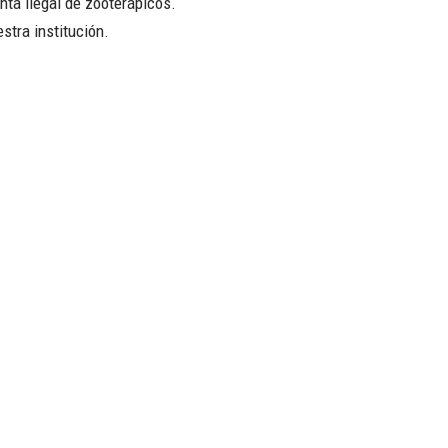
enta ilegal de zooterápicos.
stra institución.